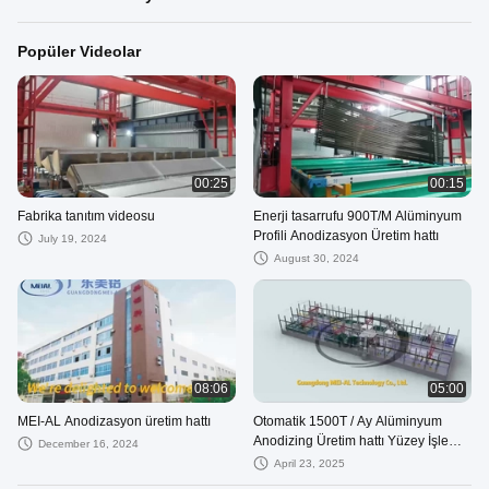
Popüler Videolar
00:25
00:15
Fabrika tanıtım videosu
Enerji tasarrufu 900T/M Alüminyum
Profili Anodizasyon Üretim hattı
July 19, 2024
August 30, 2024
08:06
05:00
MEI-AL Anodizasyon üretim hattı
Otomatik 1500T / Ay Alüminyum
Anodizing Üretim hattı Yüzey İşleme
December 16, 2024
Ekipmanı
April 23, 2025