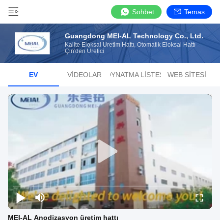
Sohbet
Temas
Guangdong MEI-AL Technology Co., Ltd.
Kalite Eloksal Üretim Hattı, Otomatik Eloksal Hattı
Çin'den Üretici
EV
VIDEOLAR
OYNATMA LISTESI
WEB SITESI
MEI-AL Anodizasyon üretim hattı