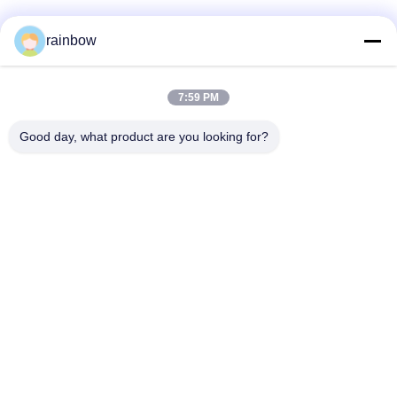
rainbow
Hızlı iletişim
7:59 PM
Adres
Good day, what product are you looking for?
No.1, Changgang Kuzey Yolu, Changhongling Endüstri
Parkı, Shishan Kasabası, Nanhai Şehri, Foshan Şehri
tele
86-139-2888-2846
E-posta
rainbow151018@163.com
Gizlilik Politikası
|
Site Haritası
| Çin iyi. Kalite Eloksal Üretim