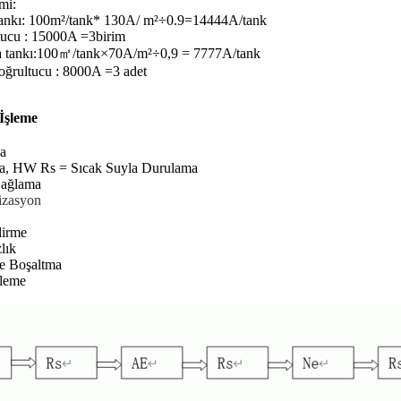
imi
:
Tankı: 100m²/tank* 130A/ m²÷0.9=14444A/tank
ucu : 15000A =3birim
 tankı:
100㎡/tank×70A/m²÷0,9 = 7777A/tank
ğrultucu : 8000A =3 adet
İşleme
a
a, HW Rs = Sıcak Suyla Durulama
Dağlama
izasyon
dirme
lık
 Boşaltma
tleme