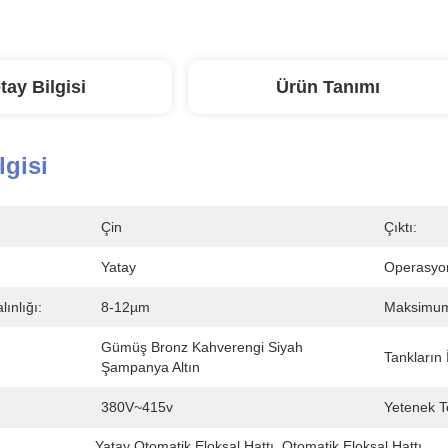
tay Bilgisi
Ürün Tanımı
lgisi
Çin
Çıktı:
Yatay
Operasyo
lınlığı:
8-12µm
Maksimum 
Gümüş Bronz Kahverengi Siyah 
Tankların 
Şampanya Altın
380V~415v
Yetenek T
Yatay Otomatik Eloksal Hattı
, 
Otomatik Eloksal Hattı