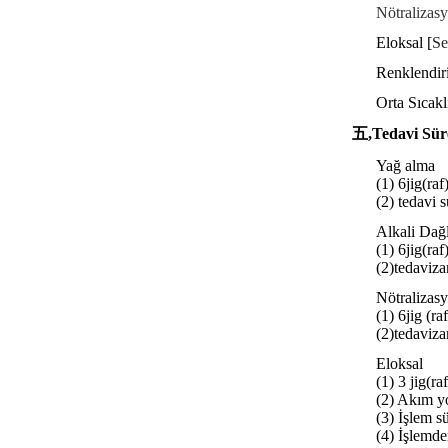
Nötralizas
Eloksal [
Se
Renklendiri
Orta Sıcakl
五,
Tedavi Sür
Yağ alma
(1) 6jig(raf
(2) tedavi 
Alkali Dağ
(1) 6jig(raf
(2)
tedavi
za
Nötralizas
(1) 6jig (ra
(2)
tedavi
za
Eloksal
(1) 3 jig(ra
(2) Akım y
(3) İşlem s
(4) İşlemde