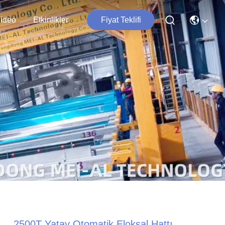
ideo
Etkinlikler
Fiyat Teklifi
2500T Yatay Otomatik Eloksal Hattı