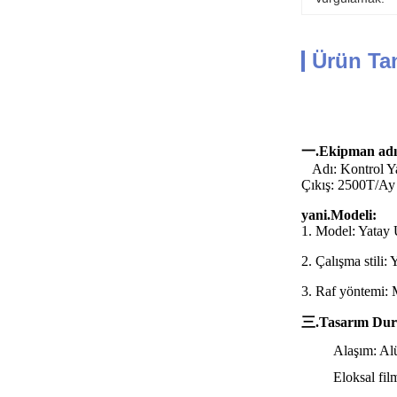
Ürün Ta
一.Ekipman adı
Adı: Kontrol Ya
Çıkış: 2500T/Ay
yani.Modeli:
1. Model: Yatay
2. Çalışma stili
3. Raf yöntemi: 
三.Tasarım Du
Alaşım: Al
Eloksal fil