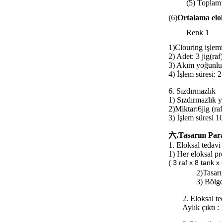
(5) Toplam
(6)
Ortalama elo
Renk 1
1)
Clouring işlemi
2) Adet: 3 jig(raf
3) Akım yoğunl
4) İşlem süresi: 
6. Sızdırmazlık
1) Sızdırmazlık 
2)
Miktar:
6jig (ra
3) İşlem süresi 
六.Tasarım Para
1. Eloksal tedavi 
1) Her eloksal pr
( 3 raf x 8 tank 
2)
Tasar
3) Bölge
2. Eloksal te
Aylık çıktı