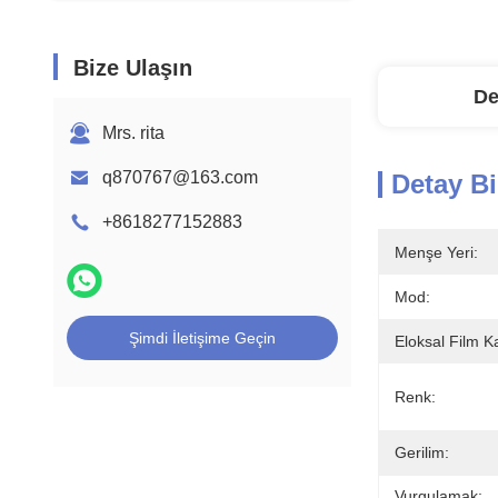
Bize Ulaşın
De
Mrs. rita
q870767@163.com
Detay Bi
+8618277152883
Menşe Yeri:
Mod:
Şimdi İletişime Geçin
Eloksal Film Ka
Renk:
Gerilim:
Vurgulamak: