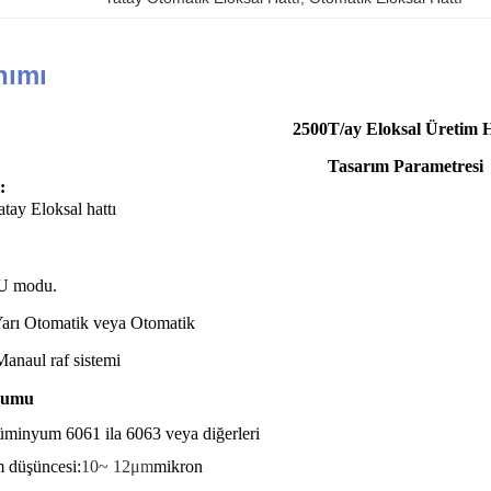
nımı
2500T/ay Eloksal Üretim H
Tasarım Parametresi
:
tay Eloksal hattı
 U modu.
: Yarı Otomatik veya Otomatik
Manaul raf sistemi
rumu
üminyum 6061 ila 6063 veya diğerleri
m düşüncesi:
10~ 12μm
mikron