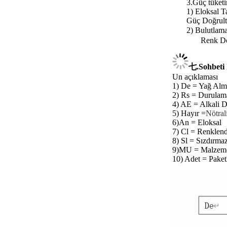
3.
Güç tüket
1) Eloksal 
Güç Doğrult
2) Bulutlama
Renk Do
七.Sohbeti 
Un açıklaması
1) De = Yağ Alm
2) Rs = Durulam
4) AE = Alkali 
5) Hayır =
Nötral
6)
An = Eloksal
7) Cl = Renklen
8) Sl = Sızdırmaz
9)
MU = Malzeme
10) Adet = Pake