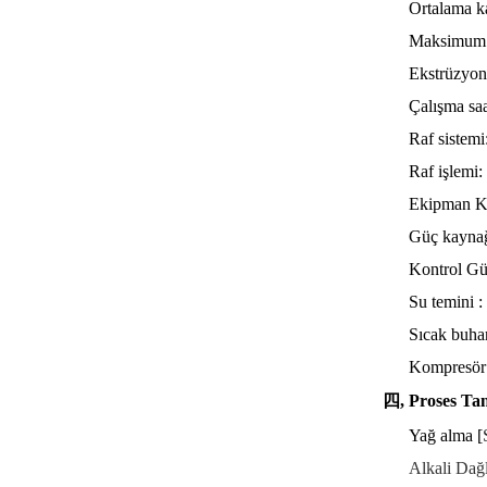
Ortalama k
Maksimum 
Ekstrüzyon
Çalışma saa
Raf sistemi
Raf işlemi
Ekipman Ku
Güç kaynağ
Kontrol G
Su temini 
Sıcak buha
Kompresör 
四, Proses Ta
Yağ alma [
Alkali Dağ