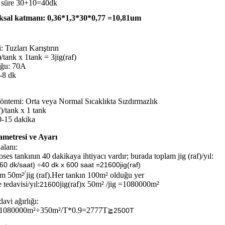
 süre 30+10=40dk
ksal katmanı: 0,36*1,3*30*0,77 =10,81um
: Tuzları Karıştırın
)/tank x 1tank = 3jig(raf)
uğu: 70A
2-8 dk
yöntemi: Orta veya Normal Sıcaklıkta Sızdırmazlık
f)/tank x 1 tank
10-15 dakika
metresi ve Ayarı
alanı:
oses tankının 40 dakikaya ihtiyacı vardır; burada toplam jig (raf)/yıl:
x 60 dk/saat) ÷40 dk x 600 saat =21600jig(raf)
/
ım 50m²
jig (raf).Her tankın 100m² olduğu yer
 tedavisi/yıl:
jig(raf)x 50m² /jig =1080000m²
21600
davi ağırlığı:
 : 1080000m²÷350m²/T*0.9=2777T
≧2500T