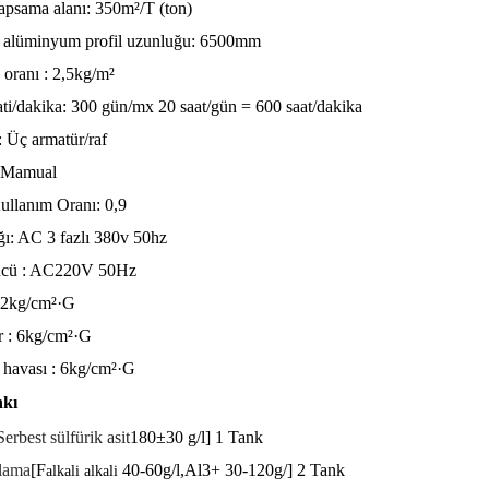
apsama alanı: 350m²/T (ton)
alüminyum profil uzunluğu: 6500mm
 oranı : 2,5kg/m²
ti/dakika: 300 gün/mx 20 saat/gün = 600 saat/dakika
: Üç armatür
/raf
: Mamual
llanım Oranı: 0,9
ı: AC 3 fazlı 380v 50hz
ücü : AC220V 50Hz
: 2kg/cm²·G
r : 6kg/cm²·G
havası : 6kg/cm²·G
nkı
Serbest sülfürik asit
180±30 g/l] 1 Tank
lama
[F
40-60g/l,Al3+ 30-120g/] 2 Tank
alkali alkali