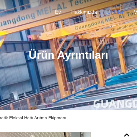
Ev
Hakkımızda
Ürünler
V
Ürün Ayrıntıları
tik Eloksal Hattı Arıtma Ekipmanı