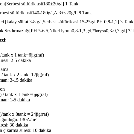
yon
[
Serbest sülfürik asit
180±20g/l] 1 Tank
rbest sülfürik asit
140-180g/l,Al3+≤20g/l] 8 Tank
ci [kalay sülfat
3-8 g/l,
Serbest sülfürik asit
15-25g/l,PH 0,8-1,2] 3 Tank
ık Sızdırmazlığı[PH 5-6.5,
Nikel iyonu
0,8-1,3 g/l,
0,3-0,7 g/l] 3 
Floryon
eci:
)/tank x 1 tank
=6jig(raf)
süresi: 2-5 dakika
lama
) / tank x 2 tank
=
12jig
(raf)
man:
3-15 dakika
yon
f) / tank x 1 tank
=
6jig
(raf)
man:
1-5 dakika
f)/tank x 8tank = 24jig(raf)
oğunluğu: 130A/m²
üresi: 30 dakika
n çıkarma süresi: 10 dakika