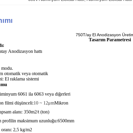
nımı
750T/ay El Anodizasyon Üretim
Tasarım Parametresi
ı:
atay Anodizasyon hattı
U modu.
rım otomatik veya otomatik
: El raklama sistemi
umu
üminyum 6061 ila 6063 veya diğerleri
n filmi düşünceli:
10 ~ 12μm
Mikron
apsam alanı: 350m2/t (ton)
 profilin maksimum uzunluğu:6500mm
 oranı: 2,5 kg/m2