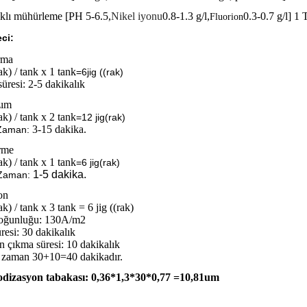
ıklı mühürleme [PH 5-6.5,
Nikel iyonu
0.8-1.3 g/l,
0.3-0.7 g/l] 1
Fluorion
ci:
rma
rak) / tank x 1 tank
=6jig ((rak)
süresi: 2-5 dakikalık
zım
rak) / tank x 2 tank
=
12 jig
(rak)
3-15 dakika.
Zaman:
irme
rak) / tank x 1 tank
=
6 jig
(rak)
1-5 dakika.
Zaman:
on
rak) / tank x 3 tank = 6 jig ((rak)
yoğunluğu: 130A/m2
üresi: 30 dakikalık
n çıkma süresi: 10 dakikalık
 zaman 30+10=40 dakikadır.
dizasyon tabakası: 0,36*1,3*30*0,77 =10,81um