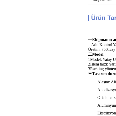
Ürün Ta
一Ekipmanın ad
Adı: Kontrol Y
Üretim: 750T/ay
二Model:
1Model: Yatay 
2İşlem tarzı: Ya
3Racking yöntemi
三Tasarım dur
Alaşım: Al
Anodizasyo
Ortalama k
Alüminyum
Ekstrüzyon