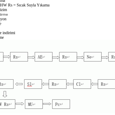
tma
 HW Rs = Sıcak Suyla Yıkama
izim
ştirme
syon
e
 indirimi
eme