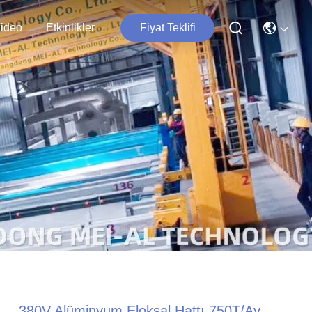
ideo
Etkinlikler
Fiyat Teklifi
380V Alüminyum Eloksal Hattı 750T/Ay