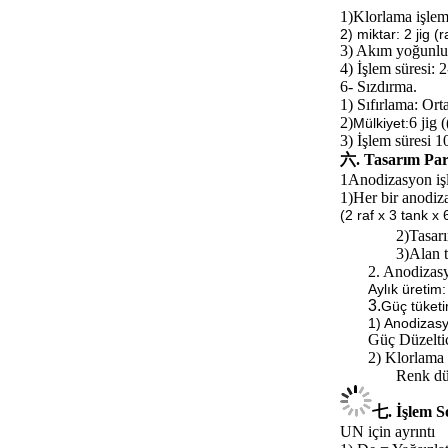
1)
Klorlama işlemi
2) miktar: 2 jig (r
3) Akım yoğunl
4) İşlem süresi: 
6- Sızdırma.
1) Sıfırlama: Or
2)
6 jig 
Mülkiyet:
3) İşlem süresi 
六. Tasarım Par
1Anodizasyon işl
1)
Her bir anodiza
(2 raf x 3 tank x
2)
Tasar
3)
Alan t
2. Anodizasy
Aylık üreti
3.
Güç tüketi
1) Anodizas
Güç Düzelti
2) Klorlama 
Renk düz
七. İşlem S
UN için ayrıntı