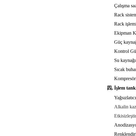
Çalışma sa
Rack sistem
Rack işlemi
Ekipman Ku
Güç kaynağ
Kontrol G
Su kaynağı
Sıcak buha
Kompresör
四, İşlem tank
Yağsızlatıcı
Alkalin ka
Etkisizleşt
Anodizasyo
Renklendiri