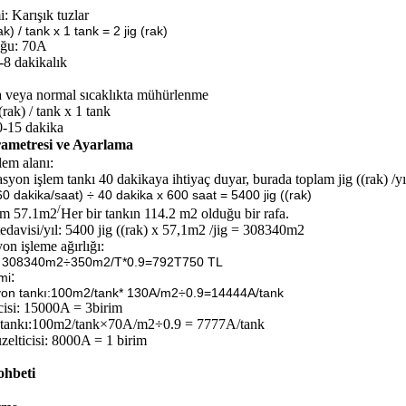
: Karışık tuzlar
ak) / tank x 1 tank = 2 jig (rak)
uğu: 70A
2-8 dakikalık
ta veya normal sıcaklıkta mühürlenme
((rak) / tank x 1 tank
10-15 dakika
ametresi ve Ayarlama
em alanı:
syon işlem tankı 40 dakikaya ihtiyaç duyar, burada toplam jig ((rak) /yı
 60 dakika/saat) ÷ 40 dakika x 600 saat = 5400 jig ((rak)
/
ım 57.1m2
Her bir tankın 114.2 m2 olduğu bir rafa.
edavisi/yıl: 5400 jig ((rak) x 57,1m2 /jig = 308340m2
on işleme ağırlığı:
m: 308340m2÷350m2/T*0.9=792T
750 TL
:
mi
yon tankı:100m2/tank* 130A/m2÷0.9=14444A/tank
cisi: 15000A = 3birim
tankı:
100m2/tank×70A/m2÷0.9 = 7777A/tank
elticisi: 8000A = 1 birim
ohbeti