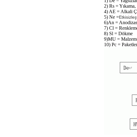
1) De = Yağsızla
2) Rs = Yıkama,
4) AE = Alkali Ç
5) Ne =
Etkisizle
6)
An = Anodiza
7) Cl = Renklem
8) Sl = Dökme
9)
MU = Malzeme
10) Pc = Paketl