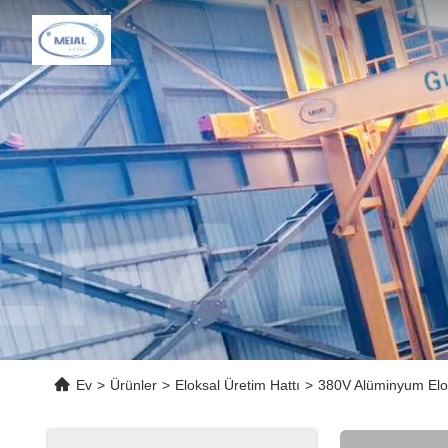
Ev
>
Ürünler
>
Eloksal Üretim Hattı
>
380V Alüminyum Elok