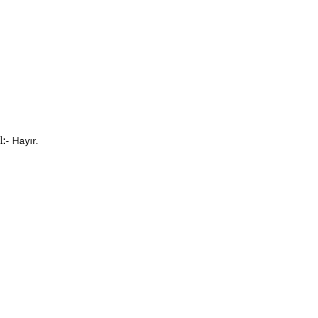
l:
- Hayır.