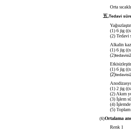
Orta sıcakl
五,
Tedavi süre
Yağsızlaştı
(1) 6 jig ((
(2) Tedavi 
Alkalin ka
(1) 6 jig ((
(2)
tedavisi
Etkisizleşt
(1) 6 jig ((
(2)
tedavisi
Anodizasy
(1) 2 jig ((
(2) Akım 
(3) İşlem s
(4) İşlemde
(5) Toplam
Ortalama ano
(6)
Renk 1