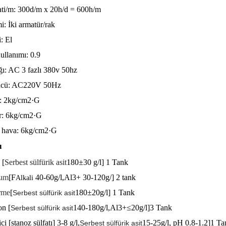
ati/m: 300d/m x 20h/d = 600h/m
i: İki armatür
/rak
: El
llanımı: 0.9
ı: AC 3 fazlı 380v 50hz
ücü: AC220V 50Hz
: 2kg/cm2·G
r: 6kg/cm2·G
 hava: 6kg/cm2·G
ı
 [
Serbest sülfürik asit
180±30 g/l] 1 Tank
zım
[F
40-60g/l,Al3+ 30-120g/] 2 tank
Alkali
irme
[
180±20g/l] 1 Tank
Serbest sülfürik asit
n [
140-180g/l,Al3+≤20g/l]
3 Tank
Serbest sülfürik asit
ci [stanoz sülfatı]
3-8 g/l,
15-25g/l, pH 0.8-1.2]
1 Ta
Serbest sülfürik asit