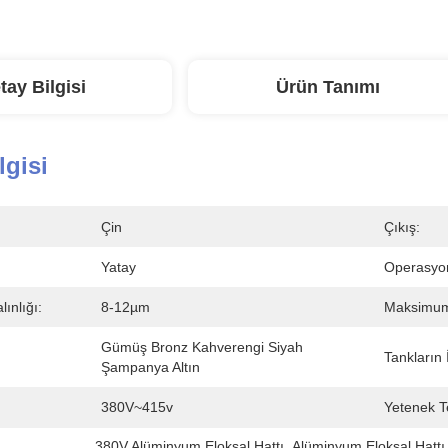
tay Bilgisi
Ürün Tanımı
lgisi
Çin
Çıkış:
Yatay
Operasyo
lınlığı:
8-12µm
Maksimum 
Gümüş Bronz Kahverengi Siyah 
Tankların 
Şampanya Altın
380V~415v
Yetenek T
380V Alüminyum Eloksal Hattı
, 
Alüminyum Eloksal Hattı