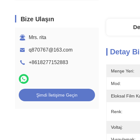
Bize Ulaşın
De
Mrs. rita
q870767@163.com
Detay Bi
+8618277152883
Menşe Yeri:
Mod:
Şimdi İletişime Geçin
Eloksal Film Ka
Renk:
Voltaj:
Vurgulamak: