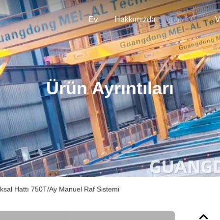
Ev
Hakkımızda
Ürünler
V
Ürün Ayrıntıları
sal Hattı 750T/Ay Manuel Raf Sistemi