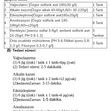
1
Yağsızlatıcı [Özgür sülfürik asit 180±30 g/l]
1 Tank
2
Alkalin kazım
[Özgür alkali 40-60g/l,Al3+ 30-120g/]
2 Tank
3
Etkisizleştirme
[Özgür sülfürik asit180±20g/l]
1 Tank
Anodizasyon [Özgür sülfürik asit 140-
4
8 Tank
180g/l,Al3+≤20g/l]
Renkleyici [stanoz sülfat 3-8g/l, serbest sülfürik asit
3
5
15-25g/l, PH 0.8-1.2]
Tanklar
Orta sıcaklıklı mühürleme [PH 5-6.5Nikel iyonu 0,8-
6
3 Tank
1,3 g/l, Flüoryon 0,3-0,7 g/l]
四- Tedavi süreci:
Yağsızlaştırma
(1) 6 jig ((rak) / tank x 1 tank
=6jig ((rak)
(2) Tedavi süresi: 2-5 dakikalık
Alkalin kazım
(1) 6 jig ((rak) / tank x 2 tank
=
12 jig
(rak)
(2)
3-15 dakika.
tedavisi
Zaman:
Etkisizleştirme
(1) 6 jig ((rak) / tank x 1 tank
=
6 jig
(rak)
(2)
1-5 dakika.
tedavisi
Zaman:
Anodizasyon