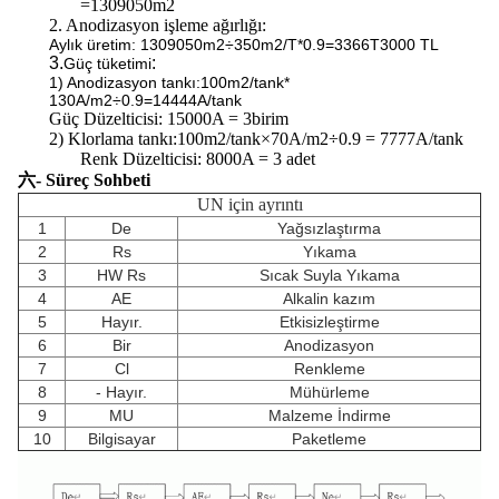
=1309050m2
2. Anodizasyon işleme ağırlığı:
Aylık üretim: 1309050m2÷350m2/T*0.9=3366T
3000 TL
3.
:
Güç tüketimi
1) Anodizasyon tankı:100m2/tank*
130A/m2÷0.9=14444A/tank
Güç Düzelticisi: 15000A = 3birim
2) Klorlama tankı:
100m2/tank×70A/m2÷0.9 = 7777A/tank
Renk Düzelticisi: 8000A = 3 adet
六- Süreç Sohbeti
UN için ayrıntı
1
De
Yağsızlaştırma
2
Rs
Yıkama
3
HW Rs
Sıcak Suyla Yıkama
4
AE
Alkalin kazım
5
Hayır.
Etkisizleştirme
6
Bir
Anodizasyon
7
Cl
Renkleme
8
- Hayır.
Mühürleme
9
MU
Malzeme İndirme
10
Bilgisayar
Paketleme