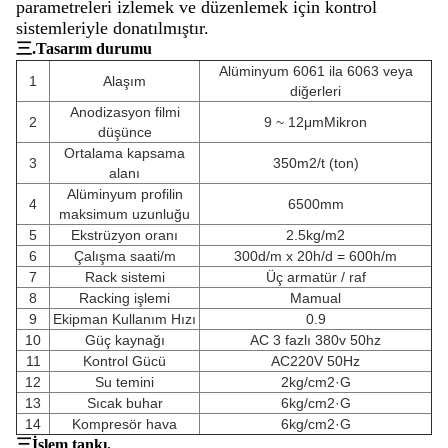
parametreleri izlemek ve düzenlemek için kontrol
sistemleriyle donatılmıştır.
三.Tasarım durumu
Alüminyum 6061 ila 6063 veya
1
Alaşım
diğerleri
Anodizasyon filmi
2
9 ~ 12μm
Mikron
düşünce
Ortalama kapsama
3
350m2/t (ton)
alanı
Alüminyum profilin
4
6500mm
maksimum uzunluğu
5
Ekstrüzyon oranı
2.5kg/m2
6
Çalışma saati/m
300d/m x 20h/d = 600h/m
7
Rack sistemi
Üç armatür / raf
8
Racking işlemi
Mamual
9
Ekipman Kullanım Hızı
0.9
10
Güç kaynağı
AC 3 fazlı 380v 50hz
11
Kontrol Gücü
AC220V 50Hz
12
Su temini
2kg/cm2·G
13
Sıcak buhar
6kg/cm2·G
14
Kompresör hava
6kg/cm2·G
三İşlem tankı.