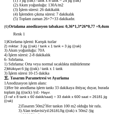
(1) 3 jig (rak) / tank x 8 tank = 24 jig (rak)
(2) Akım yoğunluğu: 130A/m2
(3) İşlem süresi: 26 dakikalık
(4) İşlemden çıkma süresi: 7 dakikalık
(5) Toplam zaman 26+7=33 dakikadır.
Ortalama anodizasyon tabakası: 0,36*1,3*26*0,77 =9,4um
(6)
Renk 1
1)
Klorlama işlemi: Karışık tuzlar
2) miktar: 3 jig ((rak) / tank x 1 tank = 3 jig ((rak)
3) Akım yoğunluğu: 70A
4) İşlem süresi: 2-8 dakikalık
6- Sıfırlama.
1) Sıfırlama: Orta veya normal sıcaklıkta mühürlenme
2)
6 jig ((rak) / tank x 1 tank
Mülkiyet:
3) İşlem süresi 10-15 dakika
五. Tasarım Parametresi ve Ayarlama
1Anodizasyon işlem alanı:
1)
Her bir anodlama işlem tankı 33 dakikaya ihtiyaç duyar, burada
toplam jig ((rack) /yıl:
- Hayır.
(3 raf x 8 tank x 60 dakik/saat) ÷ 33 dakik x 600 saat = 26181 jig
((rak)
/
2)
Tasarım 50m2
Her tankın 100 m2 olduğu bir rafa.
3) Alan tedavisi/yıl:
Jig ((rak) x 50m2 /jig
26181