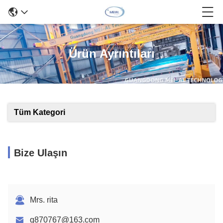
Ürün Ayrıntıları
Tüm Kategori
Bize Ulaşın
Mrs. rita
q870767@163.com