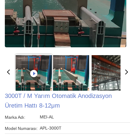
3000T / M Yarım Otomatik Anodizasyon
Üretim Hattı 8-12μm
MEI-AL
Marka Adı:
APL-3000T
Model Numarası: