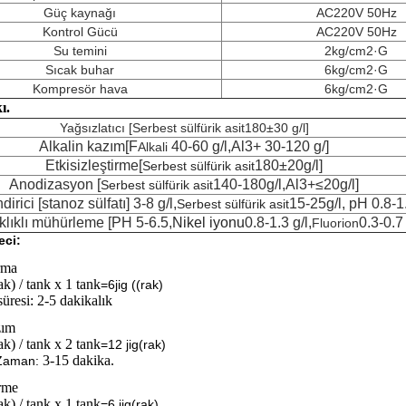
Güç kaynağı
AC220V 50Hz
Kontrol Gücü
AC220V 50Hz
Su temini
2kg/cm2·G
Sıcak buhar
6kg/cm2·G
Kompresör hava
6kg/cm2·G
ı.
Yağsızlatıcı [
Serbest sülfürik asit
180±30 g/l]
Alkalin kazım
[F
40-60 g/l,Al3+ 30-120 g/]
Alkali
Etkisizleştirme
[
180±20g/l]
Serbest sülfürik asit
Anodizasyon [
140-180g/l,Al3+≤20g/l]
Serbest sülfürik asit
irici [stanoz sülfatı]
3-8 g/l,
15-25g/l, pH 0.8-1
Serbest sülfürik asit
klıklı mühürleme [PH 5-6.5,
Nikel iyonu
0.8-1.3 g/l,
0.3-0.7 
Fluorion
eci:
rma
rak) / tank x 1 tank
=6jig ((rak)
süresi: 2-5 dakikalık
zım
rak) / tank x 2 tank
=
12 jig
(rak)
3-15 dakika.
Zaman:
irme
rak) / tank x 1 tank
=
6 jig
(rak)