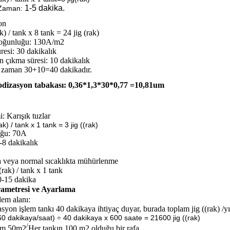
1-5 dakika.
Zaman:
on
ak) / tank x 8 tank = 24 jig (rak)
yoğunluğu: 130A/m2
üresi: 30 dakikalık
n çıkma süresi: 10 dakikalık
 zaman 30+10=40 dakikadır.
dizasyon tabakası: 0,36*1,3*30*0,77 =10,81um
: Karışık tuzlar
ak) / tank x 1 tank = 3 jig ((rak)
uğu: 70A
2-8 dakikalık
ta veya normal sıcaklıkta mühürlenme
((rak) / tank x 1 tank
10-15 dakika
ametresi ve Ayarlama
em alanı:
syon işlem tankı 40 dakikaya ihtiyaç duyar, burada toplam jig ((rak) /yı
 60 dakikaya/saat) ÷ 40 dakikaya x 600 saate = 21600 jig ((rak)
/
ım 50m2
Her tankın 100 m2 olduğu bir rafa.