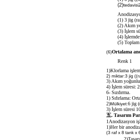
(2)
tedavisi
Anodizasy
(1) 3 jig (r
(2) Akım 
(3) İşlem s
(4) İşlemde
(5) Toplam
Ortalama ano
(6)
Renk 1
1)
Klorlama işlemi
2) miktar:3 jig ((r
3) Akım yoğunl
4) İşlem süresi: 
6- Sızdırma.
1) Sıfırlama: Or
2)
6 jig 
Mülkiyet:
3) İşlem süresi 
五. Tasarım Par
1Anodizasyon işl
1)
Her bir anodiza
(3 raf x 8 tank x
2)
Tasar