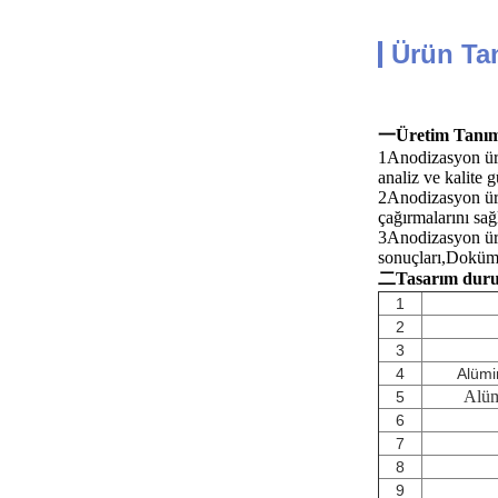
Ürün Ta
一Üretim Tanım
1Anodizasyon üreti
analiz ve kalite g
2Anodizasyon üret
çağırmalarını sağl
3Anodizasyon üreti
sonuçları,Doküman
二Tasarım dur
1
2
3
4
Alümi
Alüm
5
6
7
8
9