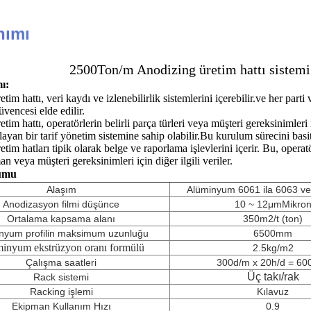
nımı
2500Ton/m Anodizing üretim hattı sistem
ı:
m hattı, veri kaydı ve izlenebilirlik sistemlerini içerebilir.ve her parti v
üvencesi elde edilir.
im hattı, operatörlerin belirli parça türleri veya müşteri gereksinimleri
ayan bir tarif yönetim sistemine sahip olabilir.Bu kurulum sürecini basitleş
m hatları tipik olarak belge ve raporlama işlevlerini içerir. Bu, operatörl
 veya müşteri gereksinimleri için diğer ilgili veriler.
umu
Alaşım
Alüminyum 6061 ila 6063 vey
Anodizasyon filmi düşünce
10 ~ 12μm
Mikro
Ortalama kapsama alanı
350m2/t (ton)
nyum profilin maksimum uzunluğu
6500mm
inyum ekstrüzyon oranı formülü
2.5kg/m2
Çalışma saatleri
300d/m x 20h/d = 60
Üç takı
/rak
Rack sistemi
Racking işlemi
Kılavuz
Ekipman Kullanım Hızı
0.9