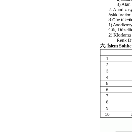
3) Alan 
2. Anodizasy
Aylık üreti
3.
Güç tüketi
1) Anodizas
Güç Düzelti
2) Klorlama 
Renk Dü
六. İşlem Sohbet
1
2
3
4
5
6
7
8
9
10