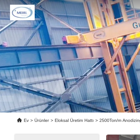
Ev
>
Ürünler
>
Eloksal Üretim Hattı
>
2500Ton/m Anodizing