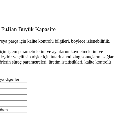
i FuJian Büyük Kapasite
eya parça için kalite kontrolü bilgileri, böylece izlenebilirlik,
 için işlem parametrelerini ve ayarlarını kaydetmelerini ve
tirir ve çift siparişler için tutarlı anodizing sonuçlarını sağlar.
erin süreç parametreleri, üretim istatistikleri, kalite kontrolü
a diğerleri
n
0h/m