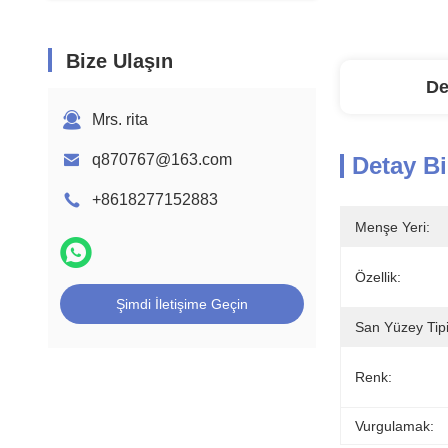
Bize Ulaşın
De
Mrs. rita
q870767@163.com
Detay Bi
+8618277152883
Menşe Yeri:
Özellik:
Şimdi İletişime Geçin
San Yüzey Tipi
Renk:
Vurgulamak: