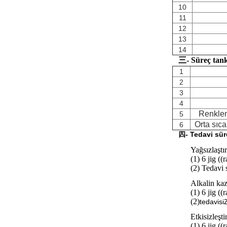
10
11
12
13
14
三- Süreç tank
1
2
3
4
Renklend
5
Orta sıca
6
四- Tedavi sür
Yağsızlaştı
(1) 6 jig ((
(2) Tedavi 
Alkalin ka
(1) 6 jig ((
(2)
tedavisi
Etkisizleşt
(1) 6 jig ((