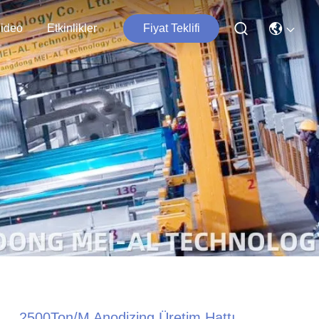
ideo
Etkinlikler
Fiyat Teklifi
2500Ton/m Anodizing Üretim Hattı