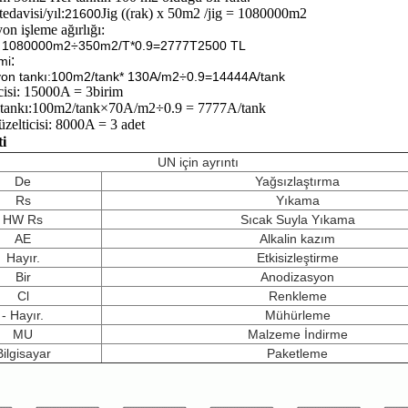
tedavisi/yıl:
Jig ((rak) x 50m2 /jig = 1080000m2
21600
on işleme ağırlığı:
m: 1080000m2÷350m2/T*0.9=2777T
2500 TL
:
mi
yon tankı:100m2/tank* 130A/m2÷0.9=14444A/tank
cisi: 15000A = 3birim
tankı:
100m2/tank×70A/m2÷0.9 = 7777A/tank
zelticisi: 8000A = 3 adet
i
UN için ayrıntı
De
Yağsızlaştırma
Rs
Yıkama
HW Rs
Sıcak Suyla Yıkama
AE
Alkalin kazım
Hayır.
Etkisizleştirme
Bir
Anodizasyon
Cl
Renkleme
- Hayır.
Mühürleme
MU
Malzeme İndirme
Bilgisayar
Paketleme